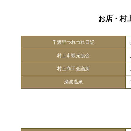
お店・村
千渡里つれづれ日記
村上市観光協会
村上商工会議所
瀬波温泉