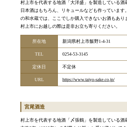
村上市を代表する地酒「大洋盛」を製造している酒
日本酒はもちろん、リキュールなども作っています
の和水蔵では、ここでしか購入できないお酒もあり
村上市にお越しの際は是非お立ち寄りください。
所在地
新潟県村上市飯野1-4-31
TEL
0254-53-3145
定休日
不定休
URL
https://www.taiyo-sake.co.jp/
宮尾酒造
村上市を代表する地酒「〆張鶴」を製造している酒