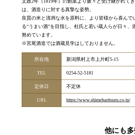
文政2年（1819年）の創業より脈々と受け継がれて
は、酒造りに対する真摯な姿勢。
良質の米と清冽な水を原料に、より皆様から喜んで
る“うまい酒”を目指し、杜氏と若い蔵人らが日々、
努めています。
※宮尾酒造では酒蔵見学はしておりません。
所在地
新潟県村上市上片町5-15
TEL
0254-52-5181
定休日
不定休
URL
https://www.shimeharitsuru.co.jp/
他にも多