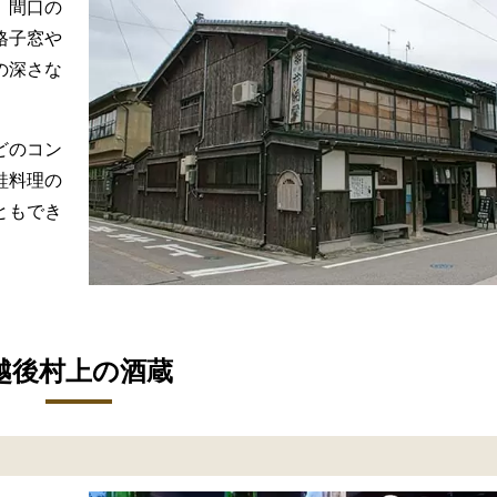
、間口の
格子窓や
の深さな
どのコン
鮭料理の
ともでき
越後村上の酒蔵