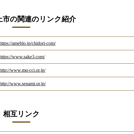
上市の関連のリンク紹介
https://ameblo.jp/chidori-com/
https://www.sake3.com/
http://www.mu-cci.or.jp/
http://www.senami.or.jp/
相互リンク