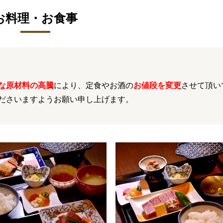
お料理・お食事
な
原材料の
高騰
により
、定食やお酒の
お値段を変更
させて頂い
ださいますようお願い申し上げます。