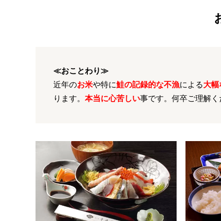
≪おことわり≫
近年の
お米
や特に
鮭の記録的な不漁
による
大幅
ります。
本当に心苦しい
事です。何卒ご理解く