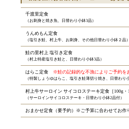
千渡里定食
（お刺身と焼き魚、日替わり小鉢3品）
うんめもん定食　
（塩引き鮭、村上牛、お刺身、その他日替わり小鉢２品
鮭の里村上 塩引き定食
（村上特産塩引き鮭と、日替わり小鉢3品）
はらこ定食
　※鮭の記録的な不漁によりご予約を
（特製しょうゆはらこ、塩引き鮭薄切り焼き、日替わり小
村上牛サーロイン サイコロステーキ定食［100g・15
（サーロインサイコロステーキ・日替わり小鉢2品付）
おまかせ定食（要予約）※ご予算に合わせてお作