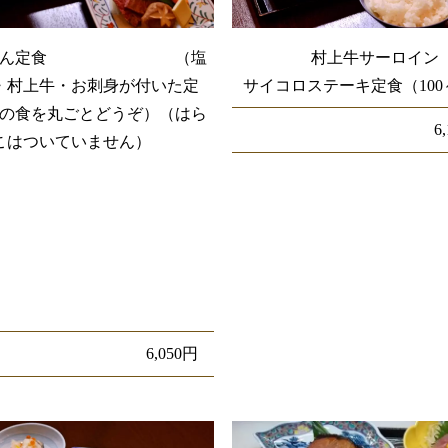
めもん定食 （塩
村上牛サーロイン
・村上牛・お刺身が付いた定
サイコロステーキ定食（100～
の食を丸ごとどうぞ）（はら
6
こはついていません）
6,050円