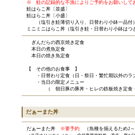
※　鮭の記録的な不漁によりご予約をお願いして
鮭はらこ丼〔並盛〕
鮭はらこ丼〔小盛〕
　　（塩引き鮭薄切り入り、日替わり小鉢一品付
ミニミニはらこ丼（塩引き鮭・日替わり小鉢はつ
　ぎんだらの西京焼き定食
　本日の煮魚定食
　本日の焼き魚定食
【　その他のお食事　】
　　・日替わり定食（日・祭日・繁忙期以外のランチ
　　・当日の限定メニュー
　　　　（　朝日豚の豚丼・ヒレの鉄板焼き定食
だぁーまた丼
だぁーまた丼　
※要予約
　（魚種を揃えるため2