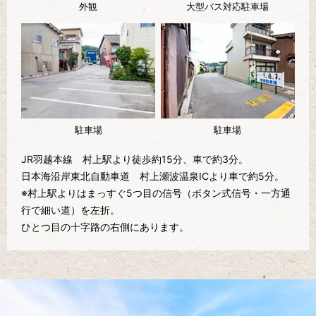
外観
大型バス対応駐車場
駐車場
駐車場
JR羽越本線 村上駅より徒歩約15分、車で約3分。
日本海沿岸東北自動車道 村上瀬波温泉ICより車で約5分。
※村上駅よりはまっすぐ5つ目の信号（ボタン式信号・一方通
行で細い道）を左折。
ひとつ目の十字路の右側にあります。