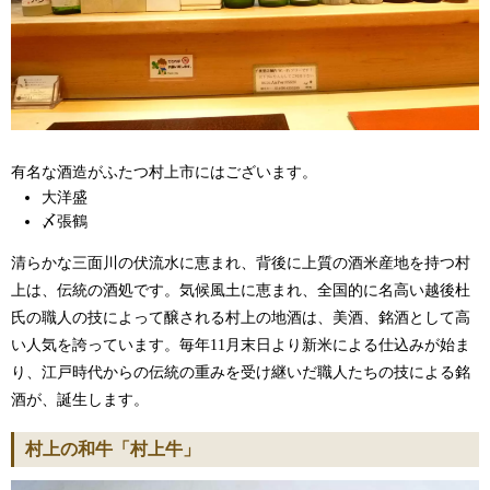
有名な酒造がふたつ村上市にはございます。
大洋盛
〆張鶴
清らかな三面川の伏流水に恵まれ、背後に上質の酒米産地を持つ村
上は、伝統の酒処です。気候風土に恵まれ、全国的に名高い越後杜
氏の職人の技によって醸される村上の地酒は、美酒、銘酒として高
い人気を誇っています。毎年11月末日より新米による仕込みが始ま
り、江戸時代からの伝統の重みを受け継いだ職人たちの技による銘
酒が、誕生します。
村上の和牛「村上牛」