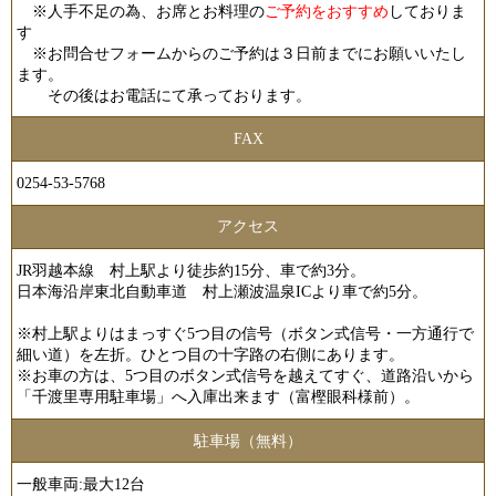
※人手不足の為、お席とお料理の
ご予約をおすすめ
して
おりま
す
※お問合せフォームからのご予約は３日前までにお願いいたし
ます。
その後はお電話にて承っております。
FAX
0254-53-5768
アクセス
JR羽越本線 村上駅より徒歩約15分、車で約3分。
日本海沿岸東北自動車道 村上瀬波温泉ICより車で約5分。
※村上駅よりはまっすぐ5つ目の信号（ボタン式信号・一方通行で
細い道）を左折。ひとつ目の十字路の右側にあります。
※お車の方は、5つ目のボタン式信号を越えてすぐ、道路沿いから
「千渡里専用駐車場」へ入庫出来ます（富樫眼科様前）。
駐車場（無料）
一般車両:最大12台