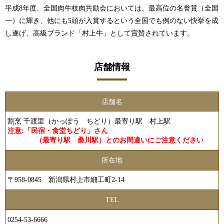
平成8年度、全国肉牛枝肉共励会においては、最高位の名誉賞（全国
一）に輝き、他にも5頭が入賞するという全国でも例のない快挙を成
し遂げ、高級ブランド「村上牛」として賞賛されています。
店舗情報
店舗名
割烹 千渡里（かっぽう ちどり）最寄り駅 村上駅
注意:「民宿・食堂ちどり」さん
（最寄り駅 桑川駅）とのお間違いにご注意ください
所在地
〒958-0845 新潟県村上市細工町2-14
TEL
0254-53-6666